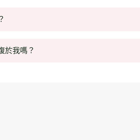
？
報復於我嗎？