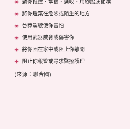
對你推撞、掌摑、撕咬、用腳踢或扼喉
將你遺棄在危險或陌生的地方
魯莽駕駛使你害怕
使用武器威脅或傷害你
將你困在家中或阻止你離開
阻止你報警或尋求醫療護理
(來源：聯合國)